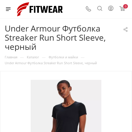
0
Under Armour Футболка
Streaker Run Short Sleeve,
черный
—
—
—
Главная
Каталог
Футболки и майки
Under Armour Футболка Streaker Run Short Sleeve, черный