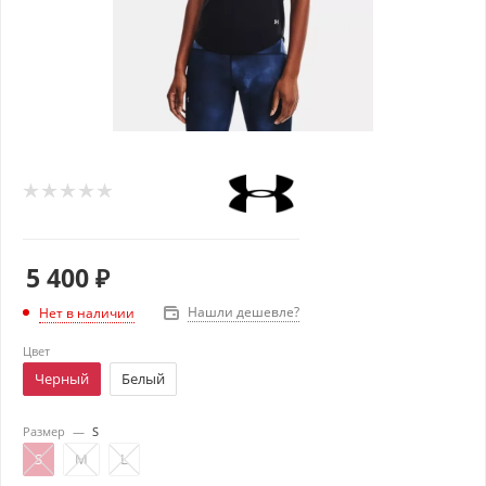
5 400
₽
Нашли дешевле?
Нет в наличии
Цвет
Черный
Белый
Размер
—
S
S
M
L