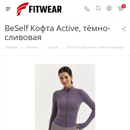
0
BeSelf Кофта Active, тёмно-
сливовая
—
—
—
Главная
Каталог
Кофты
BeSelf Кофта Active, тёмно-сливовая