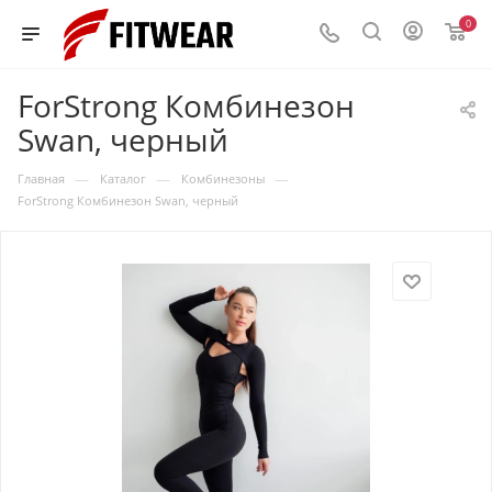
0
ForStrong Комбинезон
Swan, черный
—
—
—
Главная
Каталог
Комбинезоны
ForStrong Комбинезон Swan, черный