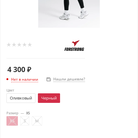
4 300
₽
Нашли дешевле?
Нет в наличии
Цвет
Оливковый
Черный
Размер
—
XS
XS
S
M