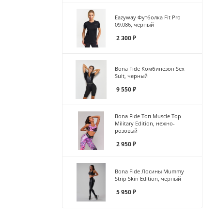
Eazyway Футболка Fit Pro
09.086, черный
2 300
₽
Bona Fide Комбинезон Sex
Suit, черный
9 550
₽
Bona Fide Топ Muscle Top
Military Edition, нежно-
розовый
2 950
₽
Bona Fide Лосины Mummy
Strip Skin Edition, черный
5 950
₽