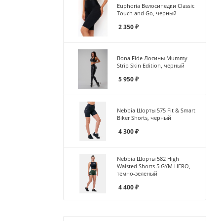
Euphoria Велосипедки Classic
Touch and Go, черный
2 350
₽
Bona Fide Лосины Mummy
Strip Skin Edition, черный
5 950
₽
Nebbia Шорты 575 Fit & Smart
Biker Shorts, черный
4 300
₽
Nebbia Шорты 582 High
Waisted Shorts 5 GYM HERO,
темно-зеленый
4 400
₽