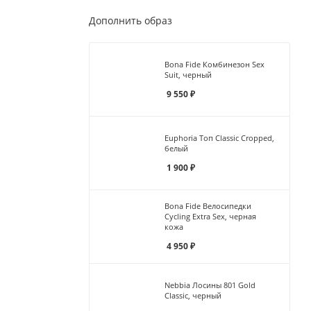
Дополнить образ
Bona Fide Комбинезон Sex
Suit, черный
9 550
₽
Euphoria Топ Classic Cropped,
белый
1 900
₽
Bona Fide Велосипедки
Cycling Extra Sex, черная
кожа
4 950
₽
Nebbia Лосины 801 Gold
Classic, черный