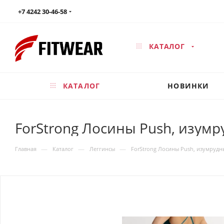
+7 4242 30-46-58
КАТАЛОГ
КАТАЛОГ
НОВИНКИ
ForStrong Лосины Push, изум
—
—
—
Главная
Каталог
Леггинсы
ForStrong Лосины Push, изумрудн