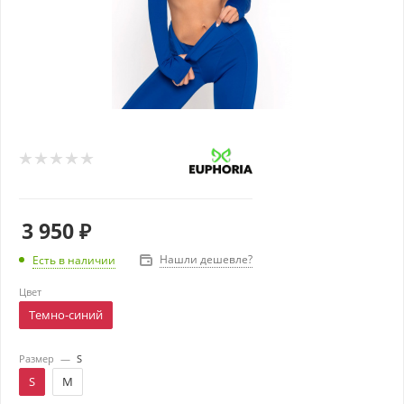
3 950
₽
Нашли дешевле?
Есть в наличии
Цвет
Темно-синий
Размер
—
S
S
M