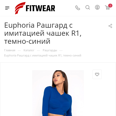
0
Euphoria Рашгард с
имитацией чашек R1,
темно-синий
—
—
—
Главная
Каталог
Рашгарды
Euphoria Рашгард с имитацией чашек R1, темно-синий