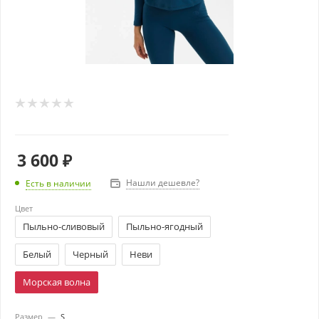
3 600
₽
Нашли дешевле?
Есть в наличии
Цвет
Пыльно-сливовый
Пыльно-ягодный
Белый
Черный
Неви
Морская волна
Размер
—
S