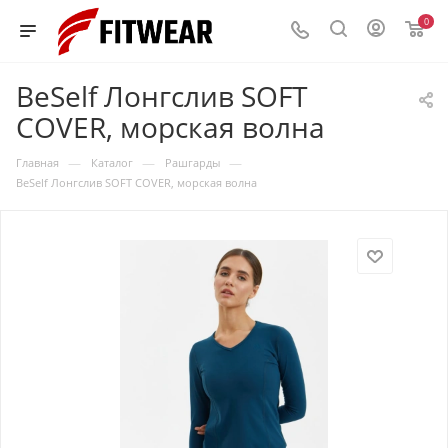
0
BeSelf Лонгслив SOFT
COVER, морская волна
—
—
—
Главная
Каталог
Рашгарды
BeSelf Лонгслив SOFT COVER, морская волна