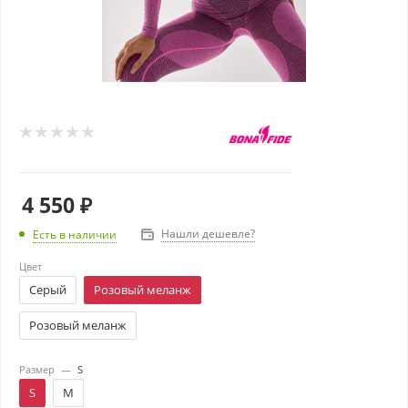
4 550
₽
Нашли дешевле?
Есть в наличии
Цвет
Серый
Розовый меланж
Розовый меланж
Размер
—
S
S
M