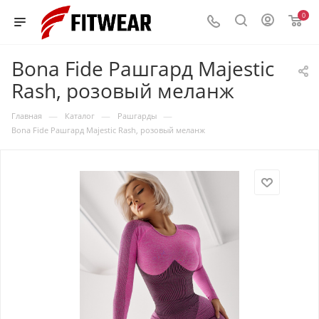
0
Bona Fide Рашгард Majestic
Rash, розовый меланж
—
—
—
Главная
Каталог
Рашгарды
Bona Fide Рашгард Majestic Rash, розовый меланж