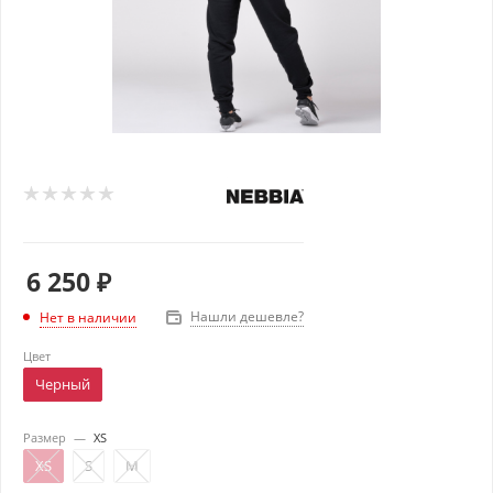
6 250
₽
Нашли дешевле?
Нет в наличии
Цвет
Черный
Размер
—
XS
XS
S
M