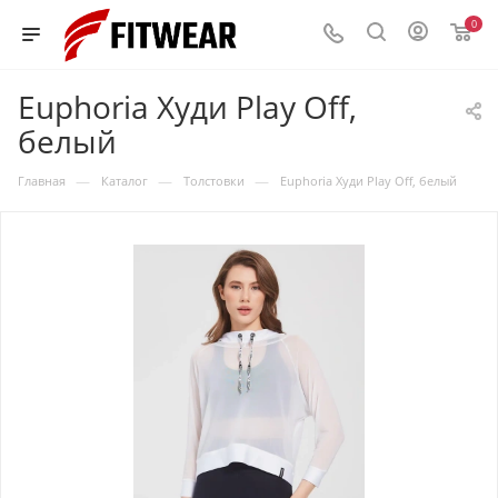
0
Euphoria Худи Play Off,
белый
—
—
—
Главная
Каталог
Толстовки
Euphoria Худи Play Off, белый