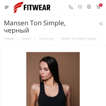
0
Mansen Топ Simple,
черный
—
—
—
Главная
Каталог
Топы и бра
Mansen Топ Simple, черный