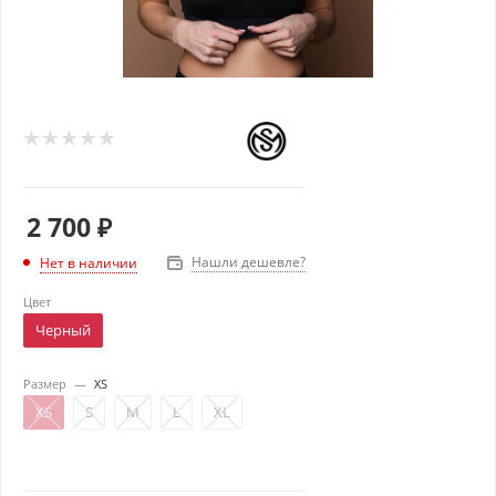
2 700
₽
Нашли дешевле?
Нет в наличии
Цвет
Черный
Размер
—
XS
XS
S
M
L
XL