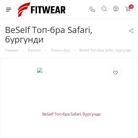
0
BeSelf Топ-бра Safari,
бургунди
—
—
—
Главная
Каталог
Топы и бра
BeSelf Топ-бра Safari, бургунди