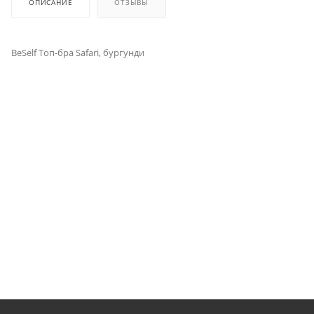
ОПИСАНИЕ
ОТЗЫВЫ
BeSelf Топ-бра Safari, бургунди