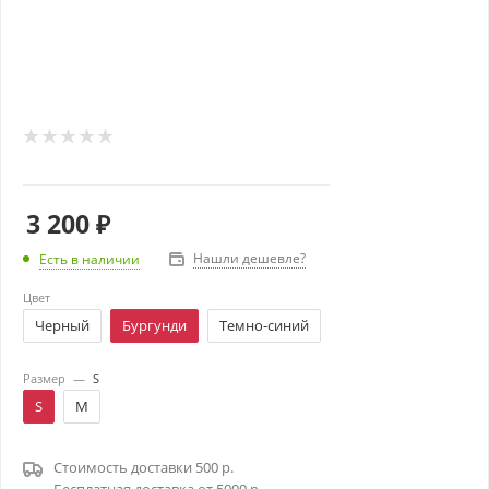
3 200
₽
Нашли дешевле?
Есть в наличии
Цвет
Черный
Бургунди
Темно-синий
Размер
—
S
S
M
Стоимость доставки 500 р.