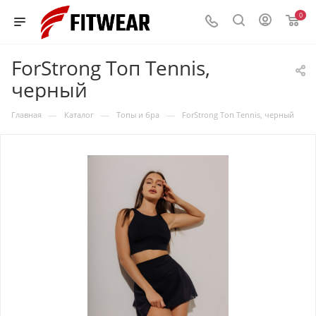
0
ForStrong Топ Tennis,
черный
—
—
—
Главная
Каталог
Топы и бра
ForStrong Топ Tennis, черный