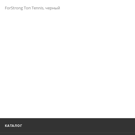
ForStrong Топ Tennis, черный
КАТАЛОГ