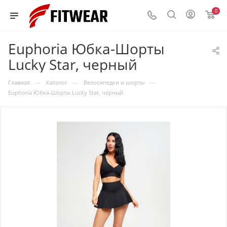
0
Euphoria Юбка-Шорты
Lucky Star, черный
—
—
—
Главная
Каталог
Велосипедки и шорты
Euphoria Юбка-Шорты Lucky Star, черный