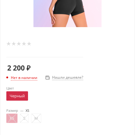
2 200
₽
Нашли дешевле?
Нет в наличии
Цвет
Черный
Размер
—
XS
XS
S
M