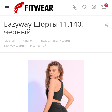
0
Eazyway Шорты 11.140,
черный
—
—
—
Главная
Каталог
Велосипедки и шорты
Eazyway Шорты 11.140, черный