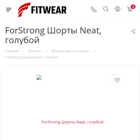
0
ForStrong Шорты Neat,
голубой
—
—
—
Главная
Каталог
Велосипедки и шорты
ForStrong Шорты Neat, голубой