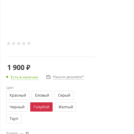
1 900
₽
Нашли дешевле?
Есть в наличии
Цвет
Красный
Еловый
Серый
Черный
Голубой
Желтый
Тауп
Размер
—
XS