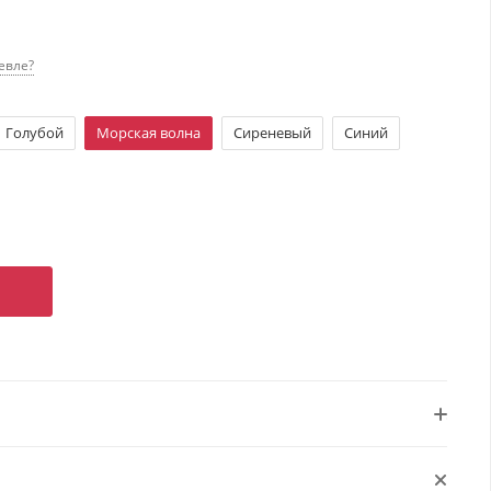
евле?
Голубой
Морская волна
Сиреневый
Синий