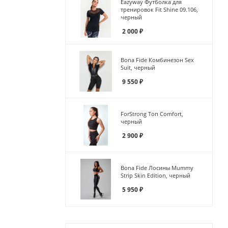
Eazyway Футболка для
тренировок Fit Shine 09.106,
черный
2 000
₽
Bona Fide Комбинезон Sex
Suit, черный
9 550
₽
ForStrong Топ Comfort,
черный
2 900
₽
Bona Fide Лосины Mummy
Strip Skin Edition, черный
5 950
₽