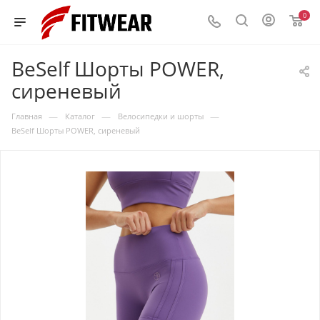
0
BeSelf Шорты POWER,
сиреневый
—
—
—
Главная
Каталог
Велосипедки и шорты
BeSelf Шорты POWER, сиреневый