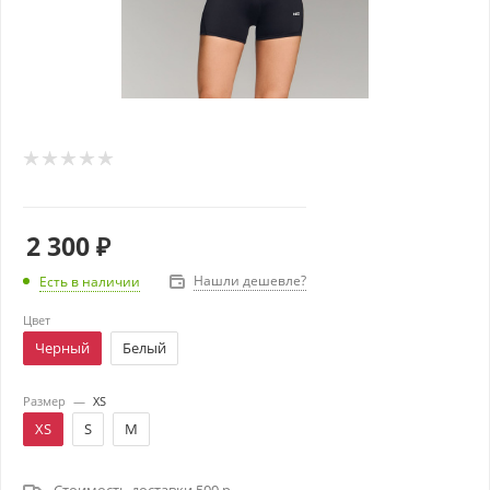
2 300
₽
Нашли дешевле?
Есть в наличии
Цвет
Черный
Белый
Размер
—
XS
XS
S
M