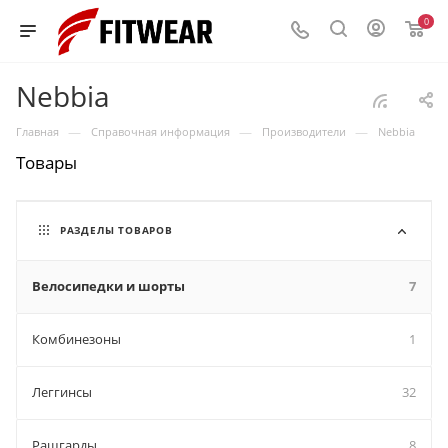
0
Nebbia
—
—
—
Главная
Справочная информация
Производители
Nebbia
Товары
РАЗДЕЛЫ ТОВАРОВ
Велосипедки и шорты
7
Комбинезоны
1
Леггинсы
32
Рашгарды
8